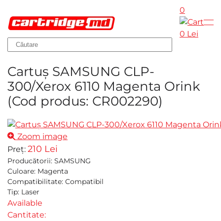
0
Skip to main content
0 Lei
Cartuş SAMSUNG CLP-
300/Xerox 6110 Magenta Orink
(Cod produs:
CR002290
)
Zoom image
210 Lei
Preț:
Producătorii
:
SAMSUNG
Culoare
:
Magenta
Compatibilitate
:
Compatibil
Tip
:
Laser
Available
Cantitate: