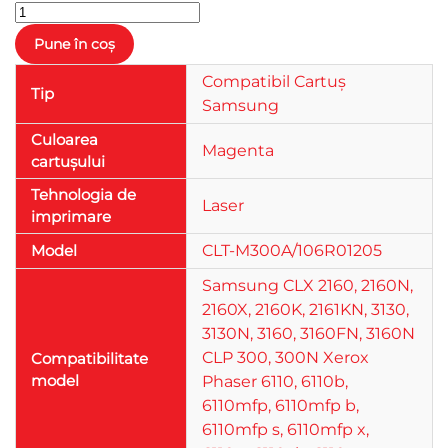
Compatibil Cartuș
Tip
Samsung
Culoarea
Magenta
cartușului
Tehnologia de
Laser
imprimare
Model
CLT-M300A/106R01205
Samsung CLX 2160, 2160N,
2160X, 2160K, 2161KN, 3130,
3130N, 3160, 3160FN, 3160N
CLP 300, 300N Xerox
Compatibilitate
model
Phaser 6110, 6110b,
6110mfp, 6110mfp b,
6110mfp s, 6110mfp x,