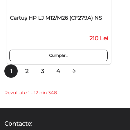
Cartuş HP LJ M12/M26 (CF279A) NS
210 Lei
Cumpăr...
1
2
3
4
Rezultate 1 - 12 din 348
Contacte: