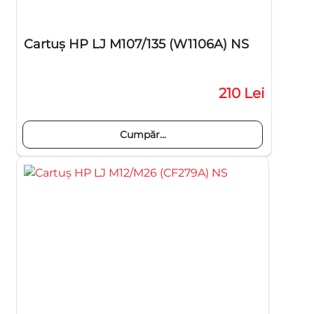
Cartuş HP LJ M107/135 (W1106A) NS
210 Lei
Cumpăr...