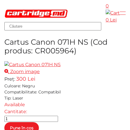
0
Skip to main content
0 Lei
Cartus Canon 071H NS
(Cod
produs:
CR005964
)
Zoom image
300 Lei
Preț:
Culoare
:
Negru
Compatibilitate
:
Compatibil
Tip
:
Laser
Available
Cantitate: