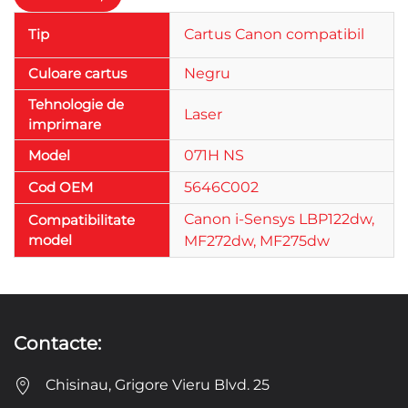
Tip
Cartus Canon compatibil
Culoare cartus
Negru
Tehnologie de
Laser
imprimare
Model
071H NS
Cod OEM
5646C002
Canon i-Sensys LBP122dw,
Compatibilitate
model
MF272dw, MF275dw
Contacte:
Chisinau, Grigore Vieru Blvd. 25