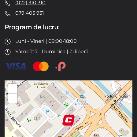
(022) 310 310
079 405 931
Program de lucru:
Luni - Vineri | 09:00-18:00
Sâmbătă - Duminica | Zi liberă
+
−