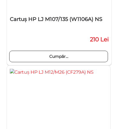
Cartuş HP LJ M107/135 (W1106A) NS
210 Lei
Cumpăr...