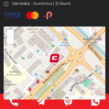
Sâmbătă - Duminica | Zi liberă
+
−
Leaflet
|
©
OpenStreetMap
Telegram
Viber
What