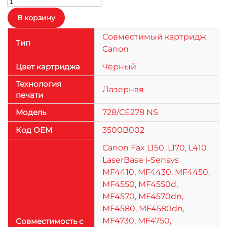
Совместимый картридж
Тип
Canon
Цвет картриджа
Черный
Технология
Лазерная
печати
Модель
728/CE278 NS
Код OEM
3500B002
Canon Fax L150, L170, L410
LaserBase i-Sensys
MF4410, MF4430, MF4450,
MF4550, MF4550d,
MF4570, MF4570dn,
MF4580, MF4580dn,
MF4730, MF4750,
Совместимость с