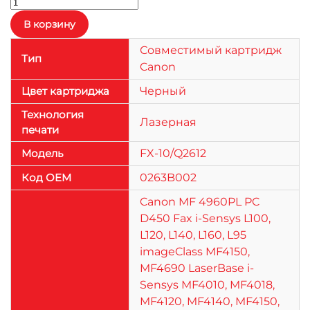
Совместимый картридж
Тип
Canon
Цвет картриджа
Черный
Технология
Лазерная
печати
Модель
FX-10/Q2612
Код OEM
0263B002
Canon MF 4960PL PC
D450 Fax i-Sensys L100,
L120, L140, L160, L95
imageClass MF4150,
MF4690 LaserBase i-
Sensys MF4010, MF4018,
MF4120, MF4140, MF4150,