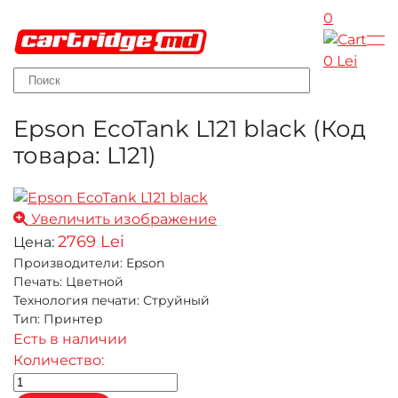
0
Skip to main content
0 Lei
Epson EcoTank L121 black
(Код
товара:
L121
)
Увеличить изображение
2769 Lei
Цена:
Производители
:
Epson
Печать
:
Цветной
Технология печати
:
Струйный
Тип
:
Принтер
Есть в наличии
Количество: