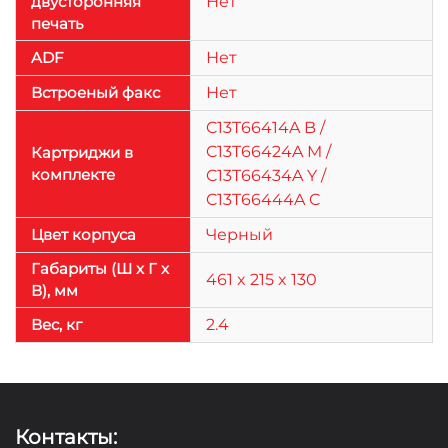
двусторонняя
Нет
печать
ADF
Нет
Встроеный факс
Нет
C13T66414A B /
C13T66424A M /
Картриджи в
комплекте
C13T66434A Y /
C13T66444A C
Цвет корпуса
Черный
Габариты (Ш x Г x
461 x 215 x 130
В), мм
Веc, кг
2.4
Контакты: