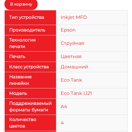
Тип устройства
Inkjet MFD
Производитель
Epson
Технология
Струйная
печати
Печать
Цветная
Класс устройства
Домашний
Название
Eco Tank
линейки
Модель
Eco Tank L121
Поддреживаемый
A4
форматы бумаги
Количество
4
цветов