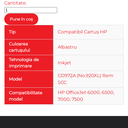
Cantitate:
Tip
Compatibil Cartuș HP
Culoarea
Albastru
cartușului
Tehnologia de
Inkjet
imprimare
CD972A (No.920XL) Rem
Model
SCC
HP OfficeJet 6000, 6500,
Compatibilitate
model
7000, 7500