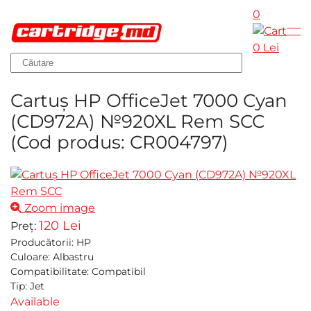
0
Skip to main content
0 Lei
Cartuş HP OfficeJet 7000 Cyan
(CD972A) №920XL Rem SCC
(Cod produs:
CR004797
)
Zoom image
120 Lei
Preț:
Producătorii
:
HP
Culoare
:
Albastru
Compatibilitate
:
Compatibil
Tip
:
Jet
Available