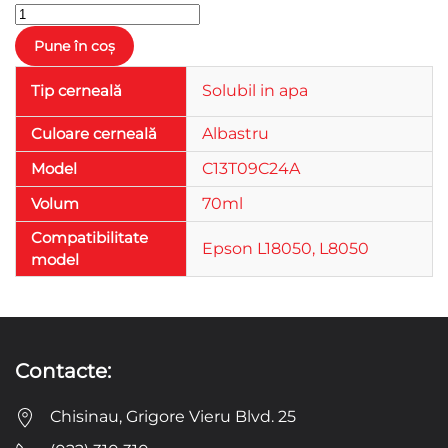
Tip cerneală
Solubil in apa
Culoare cerneală
Albastru
Model
C13T09C24A
Volum
70ml
Compatibilitate
Epson L18050, L8050
model
Contacte:
Chisinau, Grigore Vieru Blvd. 25