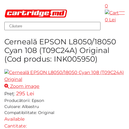
0
Skip to main content
0 Lei
Cerneală EPSON L8050/18050
Cyan 108 (T09C24A) Original
(Cod produs:
INK005950
)
Zoom image
295 Lei
Preț:
Producătorii
:
Epson
Culoare
:
Albastru
Compatibilitate
:
Original
Available
Cantitate: