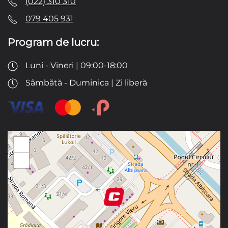
(022) 310 310
079 405 931
Program de lucru:
Luni - Vineri | 09:00-18:00
Sâmbătă - Duminica | Zi liberă
+
−