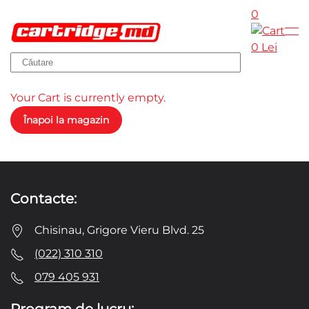
0
Skip to main content
0 Lei
Your Cart is currently empty.
Înapoi la magazin
Contacte:
Chisinau, Grigore Vieru Blvd. 25
(022) 310 310
079 405 931