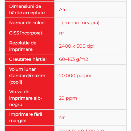
Dimensiuni de
A4
hârtie acceptate
Numar de culori
1 (culoare neagra)
CISS încorporat
nr
Rezoluție de
2400 x 600 dpi
imprimare
Greutatea hârtiei
60–163 g/m2
Volum lunar
standard/maxim
20.000 pagini
(copii)
Viteza de
imprimare alb-
29 ppm
negru
Imprimare fără
Nr
margini
Imprimare, Copiere,