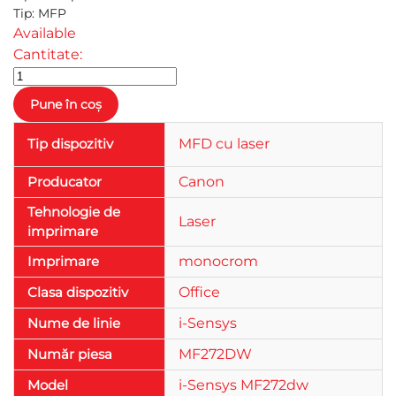
Tip
:
MFP
Available
Cantitate:
Tip dispozitiv
MFD cu laser
Producator
Canon
Tehnologie de
Laser
imprimare
Imprimare
monocrom
Clasa dispozitiv
Office
Nume de linie
i-Sensys
Număr piesa
MF272DW
Model
i-Sensys MF272dw