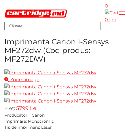
0
Skip to main content
0 Lei
Imprimanta Canon i-Sensys
MF272dw
(Cod produs:
MF272DW
)
Zoom image
5799 Lei
Preț:
Producătorii
:
Canon
Imprimare
:
Monocromic
Tip de imprimare
:
Laser