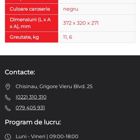
Culoare caroserie
negru
Dimensiuni (L x A
372 x 320 x 271
x A), mm
Greutate, kg
11, 6
Contacte:
Chisinau, Grigore Vieru Blvd. 25
(022) 310 310
079 405 931
Program de lucru:
Luni - Vineri | 09:00-18:00