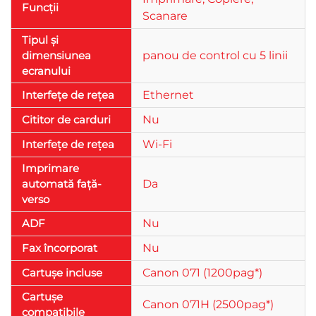
Funcții
Scanare
Tipul și
dimensiunea
panou de control cu ​​5 linii
ecranului
Interfețe de rețea
Ethernet
Cititor de carduri
Nu
Interfețe de rețea
Wi-Fi
Imprimare
automată față-
Da
verso
ADF
Nu
Fax încorporat
Nu
Cartușe incluse
Canon 071 (1200pag*)
Cartușe
Canon 071H (2500pag*)
compatibile