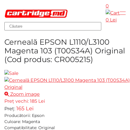
0
Skip to main content
0 Lei
Cerneală EPSON L1110/L3100
Magenta 103 (T00S34A) Original
(Cod produs:
CR005215
)
Zoom image
Preț vechi:
185 Lei
165 Lei
Preț:
Producătorii
:
Epson
Culoare
:
Magenta
Compatibilitate
:
Original