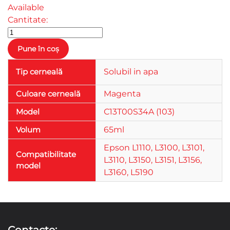
Available
Cantitate:
Tip cerneală
Solubil in apa
Culoare cerneală
Magenta
Model
С13T00S34A (103)
Volum
65ml
Epson L1110, L3100, L3101,
Compatibilitate
L3110, L3150, L3151, L3156,
model
L3160, L5190