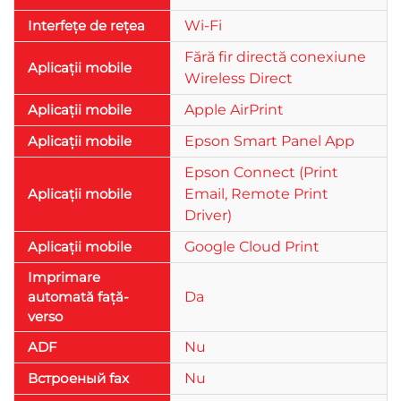
Interfețe de rețea
Wi-Fi
Fără fir directă conexiune
Aplicații mobile
Wireless Direct
Aplicații mobile
Apple AirPrint
Aplicații mobile
Epson Smart Panel App
Epson Connect (Print
Aplicații mobile
Email, Remote Print
Driver)
Aplicații mobile
Google Cloud Print
Imprimare
automată față-
Da
verso
ADF
Nu
Встроеный fax
Nu