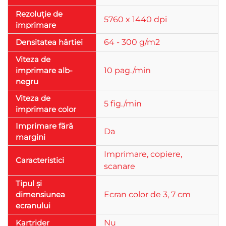
Rezoluție de
5760 x 1440 dpi
imprimare
Densitatea hârtiei
64 - 300 g/m2
Viteza de
imprimare alb-
10 pag./min
negru
Viteza de
5 fig./min
imprimare color
Imprimare fără
Da
margini
Imprimare, copiere,
Caracteristici
scanare
Tipul și
dimensiunea
Ecran color de 3, 7 cm
ecranului
Kartrider
Nu