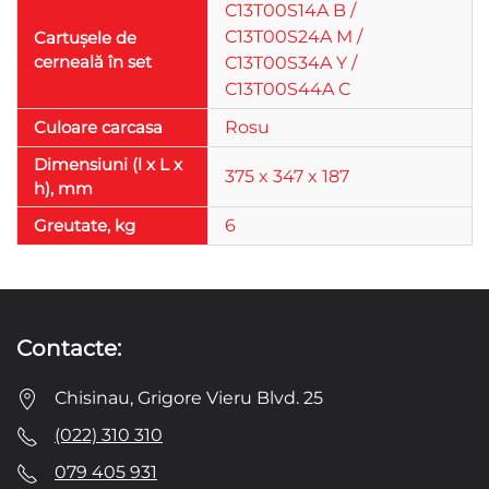
C13T00S14A B /
C13T00S24A M /
Cartușele de
cerneală în set
C13T00S34A Y /
C13T00S44A C
Culoare carcasa
Rosu
Dimensiuni (l x L x
375 x 347 x 187
h), mm
Greutate, kg
6
Contacte:
Chisinau, Grigore Vieru Blvd. 25
(022) 310 310
079 405 931