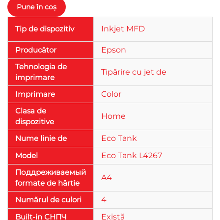
Tip de dispozitiv
Inkjet MFD
Producător
Epson
Tehnologia de
Tipărire cu jet de
imprimare
Imprimare
Color
Clasa de
Home
dispozitive
Nume linie de
Eco Tank
Model
Eco Tank L4267
Поддреживаемый
A4
formate de hârtie
Numărul de culori
4
Built-in СНПЧ
Există