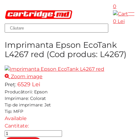
0
Skip to main content
0 Lei
Imprimanta Epson EcoTank
L4267 red
(Cod produs:
L4267
)
Zoom image
6529 Lei
Preț:
Producătorii
:
Epson
Imprimare
:
Colorat
Tip de imprimare
:
Jet
Tip
:
MFP
Available
Cantitate: