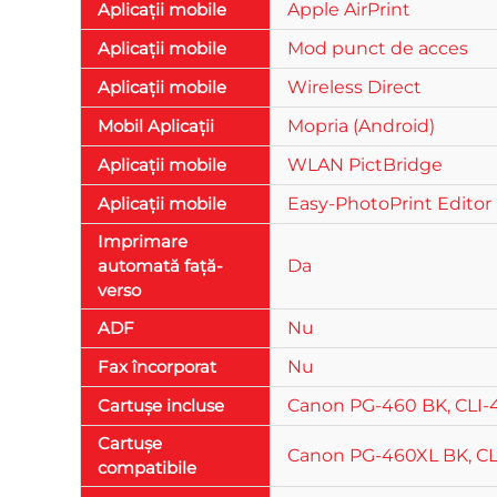
Aplicații mobile
Apple AirPrint
Aplicații mobile
Mod punct de acces
Aplicații mobile
Wireless Direct
Mobil Aplicații
Mopria (Android)
Aplicații mobile
WLAN PictBridge
Aplicații mobile
Easy-PhotoPrint Editor
Imprimare
automată față-
Da
verso
ADF
Nu
Fax încorporat
Nu
Cartușe incluse
Canon PG-460 BK, CLI-4
Cartușe
Canon PG-460XL BK, CLI-
compatibile