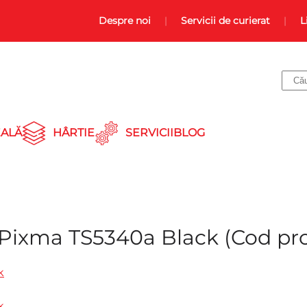
Despre noi
Servicii de curierat
L
ALĂ
HÂRTIE
SERVICII
BLOG
Pixma TS5340a Black
(Cod pr