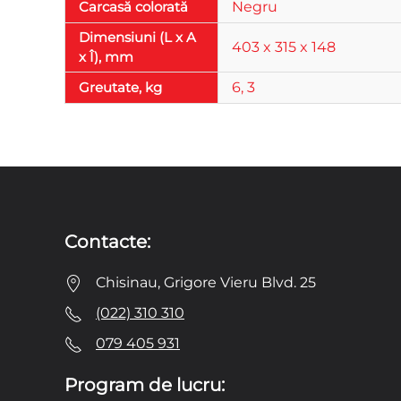
Carcasă colorată
Negru
Dimensiuni (L x A
403 x 315 x 148
x Î), mm
Greutate, kg
6, 3
Contacte:
Chisinau, Grigore Vieru Blvd. 25
(022) 310 310
079 405 931
Program de lucru: