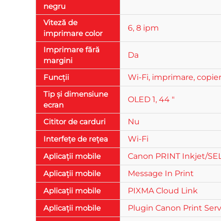
negru
Viteză de
6, 8 ipm
imprimare color
Imprimare fără
Da
margini
Funcții
Wi-Fi, imprimare, copier
Tip și dimensiune
OLED 1, 44 "
ecran
Cititor de carduri
Nu
Interfețe de rețea
Wi-Fi
Aplicații mobile
Canon PRINT Inkjet/S
Aplicații mobile
Message In Print
Aplicații mobile
PIXMA Cloud Link
Aplicații mobile
Plugin Canon Print Serv