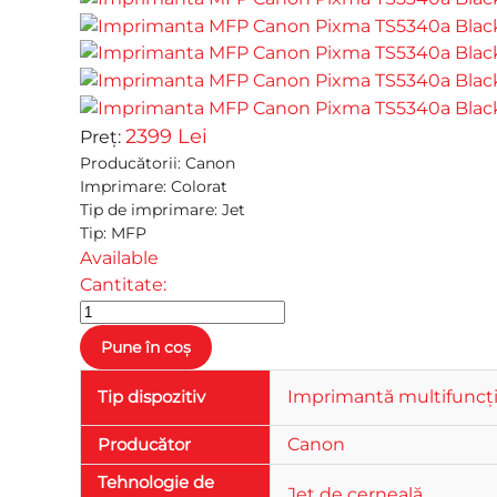
2399 Lei
Preț:
Producătorii
:
Canon
Imprimare
:
Colorat
Tip de imprimare
:
Jet
Tip
:
MFP
Available
Cantitate:
Tip dispozitiv
Imprimantă multifuncți
Producător
Canon
Tehnologie de
Jet de cerneală