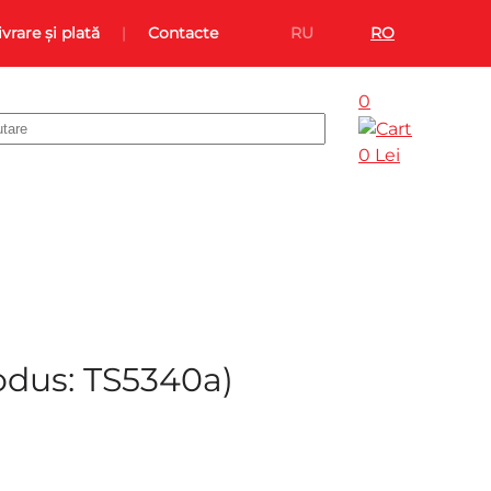
ivrare și plată
Contacte
RU
RO
0
0 Lei
odus:
TS5340a
)