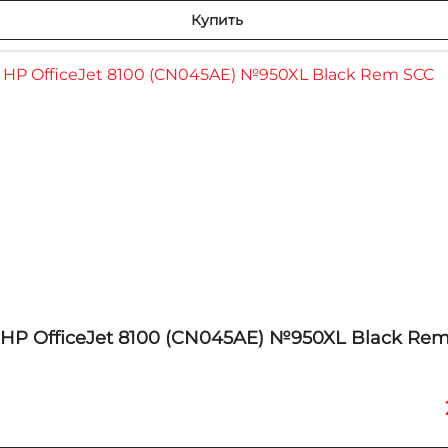
Купить
HP OfficeJet 8100 (CN045AE) №950XL Black Re