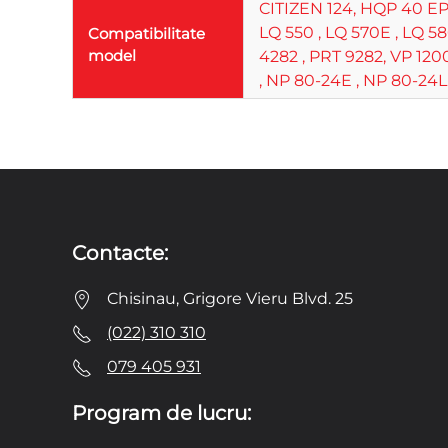
CITIZEN 124, HQP 40 EPSO
LQ 550 , LQ 570E , LQ 58
Compatibilitate
model
4282 , PRT 9282, VP 120
, NP 80-24E , NP 80-24L
Contacte:
Chisinau, Grigore Vieru Blvd. 25
(022) 310 310
079 405 931
Program de lucru: