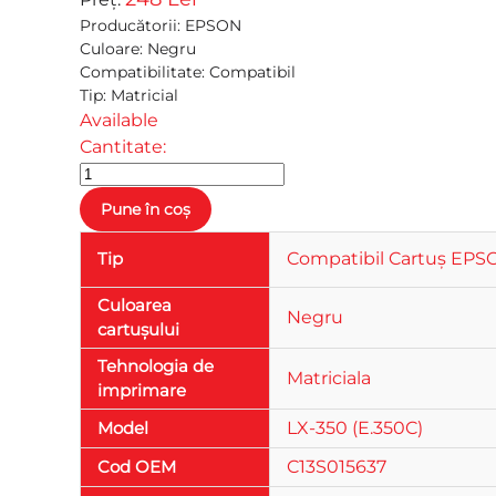
Producătorii
:
EPSON
Culoare
:
Negru
Compatibilitate
:
Compatibil
Tip
:
Matricial
Available
Cantitate:
Tip
Compatibil Cartuș EP
Culoarea
Negru
cartușului
Tehnologia de
Matriciala
imprimare
Model
LX-350 (E.350C)
Cod OEM
C13S015637