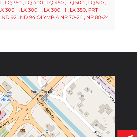
 LQ 350 , LQ 400 , LQ 450 , LQ 500 , LQ 510 ,
LX 300+ , LX 300+ , LX 300+II , LX 350, PRT
 , ND 92 , ND 94 OLYMPIA NP 70-24 , NP 80-24