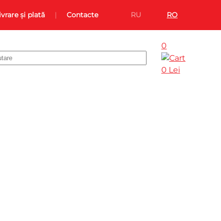
ivrare și plată
Contacte
RU
RO
0
0 Lei