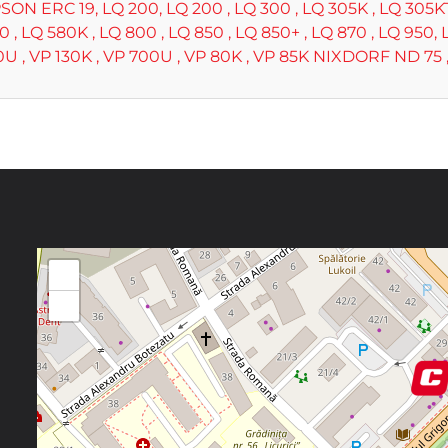
N ERC 19, LQ 200, LQ 200 , LQ 300 , LQ 305K , LQ 305KT ,
0 , LQ 580K , LQ 800 , LQ 850 , LQ 850+ , LQ 870 , LQ 950, 
0U , VP 130K , VP 700U , VP 80K , VP 85K NIXDORF ND 75
+
−