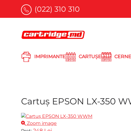
(022) 310 310
Skip to main content
IMPRIMANTE
CARTUȘE
CERNE
Cartuş EPSON LX-350
Zoom image
248 Lei
Preț: