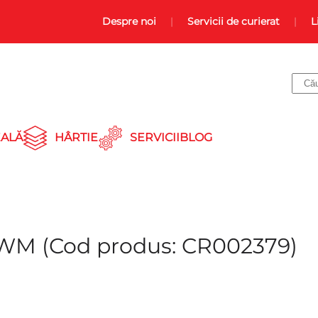
Despre noi
Servicii de curierat
L
ALĂ
HÂRTIE
SERVICII
BLOG
 WWM
(Cod produs:
CR002379
)