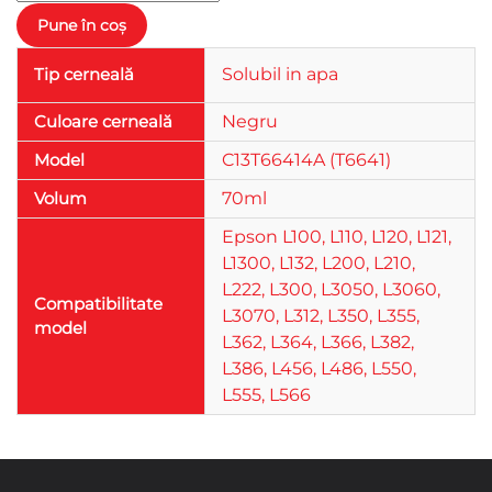
Tip cerneală
Solubil in apa
Culoare cerneală
Negru
Model
C13T66414A (T6641)
Volum
70ml
Epson L100, L110, L120, L121,
L1300, L132, L200, L210,
L222, L300, L3050, L3060,
Compatibilitate
L3070, L312, L350, L355,
model
L362, L364, L366, L382,
L386, L456, L486, L550,
L555, L566