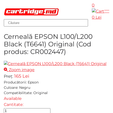
0
Skip to main content
0 Lei
Cerneală EPSON L100/L200
Black (T6641) Original
(Cod
produs:
CR002447
)
Zoom image
165 Lei
Preț:
Producătorii
:
Epson
Culoare
:
Negru
Compatibilitate
:
Original
Available
Cantitate: