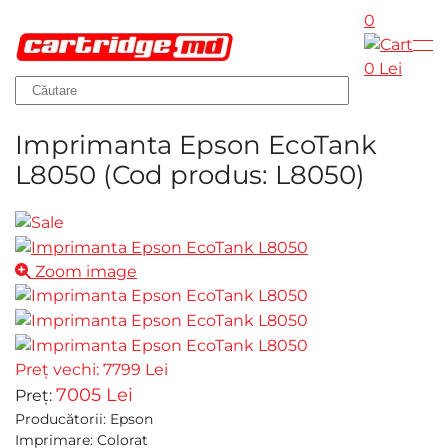
0
Skip to main content
0 Lei
Imprimanta Epson EcoTank
L8050
(Cod produs:
L8050
)
Zoom image
Preț vechi:
7799 Lei
7005 Lei
Preț:
Producătorii
:
Epson
Imprimare
:
Colorat