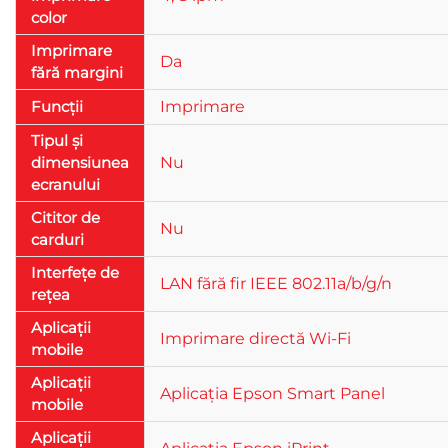
color
Imprimare
Da
fără margini
Funcții
Imprimare
Tipul și
dimensiunea
Nu
ecranului
Cititor de
Nu
carduri
Interfețe de
LAN fără fir IEEE 802.11a/b/g/n
rețea
Aplicații
Imprimare directă Wi-Fi
mobile
Aplicații
Aplicația Epson Smart Panel
mobile
Aplicații