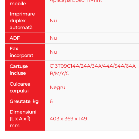
Aplicația Epson iPrint
mobile
Imprimare
duplex
Nu
automată
ADF
Nu
Fax
Nu
încorporat
C13T09C14A/24A/34A/44A/54A/64A
Cartușe
incluse
B/M/Y/C
Culoarea
Negru
corpului
Greutate, kg
6
Dimensiuni
(L x A x Î),
403 x 369 x 149
mm