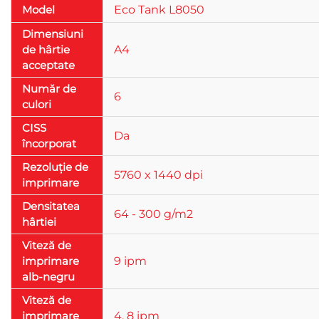
Model
Eco Tank L8050
Dimensiuni
de hârtie
A4
acceptate
Număr de
6
culori
CISS
Da
încorporat
Rezoluție de
5760 x 1440 dpi
imprimare
Densitatea
64 - 300 g/m2
hârtiei
Viteză de
imprimare
9 ipm
alb-negru
Viteză de
imprimare
4, 8 ipm