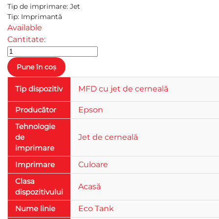
Tip de imprimare
:
Jet
Tip
:
Imprimantă
Available
Cantitate:
Tip dispozitiv
MFD cu jet de cerneală
Producător
Epson
Tehnologie
de
Jet de cerneală
imprimare
Imprimare
Culoare
Clasa
Acasă
dispozitivului
Nume linie
Eco Tank