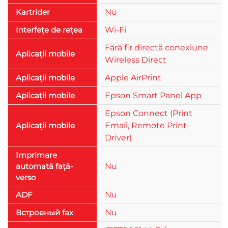
Kartrider
Nu
Interfețe de rețea
Wi-Fi
Fără fir directă conexiune
Aplicații mobile
Wireless Direct
Aplicații mobile
Apple AirPrint
Aplicații mobile
Epson Smart Panel App
Epson Connect (Print
Aplicații mobile
Email, Remote Print
Driver)
Imprimare
automată față-
Nu
verso
ADF
Nu
Встроеный fax
Nu