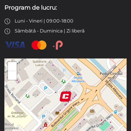
Program de lucru:
Luni - Vineri | 09:00-18:00
Sâmbătă - Duminica | Zi liberă
+
−