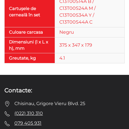
C13T00S14A B /
C13T00S24A M /
Cartușele de
cerneală în set
C13T00S34A Y /
C13T00S44A C
Culoare carcasa
Negru
Dimensiuni (l x L x
375 x 347 x 179
h), mm
Greutate, kg
4.1
Contacte:
Chisinau, Grigore Vieru Blvd. 25
(022) 310 310
079 405 931