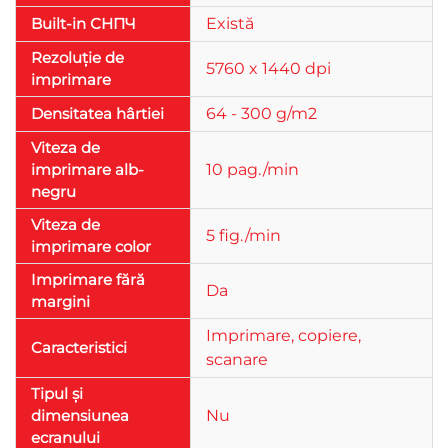
Built-in СНПЧ
Există
Rezoluție de
5760 x 1440 dpi
imprimare
Densitatea hârtiei
64 - 300 g/m2
Viteza de
imprimare alb-
10 pag./min
negru
Viteza de
5 fig./min
imprimare color
Imprimare fără
Da
margini
Imprimare, copiere,
Caracteristici
scanare
Tipul și
dimensiunea
Nu
ecranului