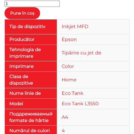
Tip de dispozitiv
Inkjet MFD
Producător
Epson
Tehnologia de
Tipărire cu jet de
imprimare
Imprimare
Color
Clasa de
Home
dispozitive
Nume linie de
Eco Tank
Model
Eco Tank L3550
Поддреживаемый
A4
formate de hârtie
Numărul de culori
4