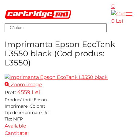
0
Skip to main content
0 Lei
Imprimanta Epson EcoTank
L3550 black
(Cod produs:
L3550
)
Zoom image
4559 Lei
Preț:
Producătorii
:
Epson
Imprimare
:
Colorat
Tip de imprimare
:
Jet
Tip
:
MFP
Available
Cantitate: