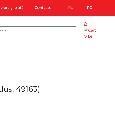
ivrare și plată
Contacte
RU
RO
0
0 Lei
dus:
49163
)