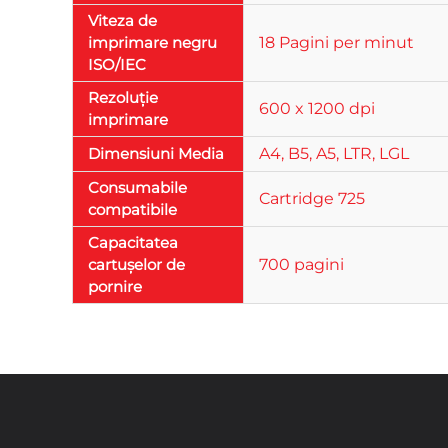
Viteza de
imprimare negru
18 Pagini per minut
ISO/IEC
Rezoluție
600 x 1200 dpi
imprimare
Dimensiuni Media
A4, B5, A5, LTR, LGL
Consumabile
Cartridge 725
compatibile
Capacitatea
сartușelor de
700 pagini
pornire