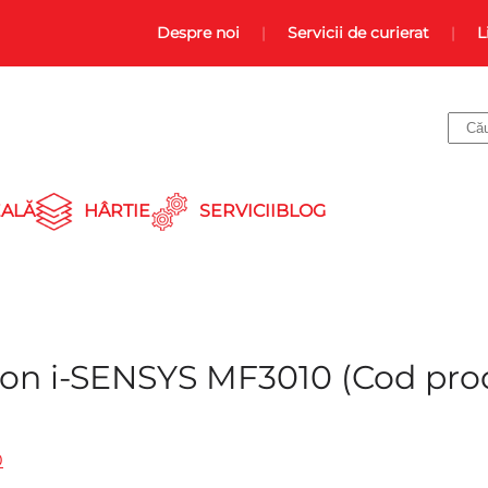
Despre noi
Servicii de curierat
L
ALĂ
HÂRTIE
SERVICII
BLOG
anon i-SENSYS MF3010
(Cod pro