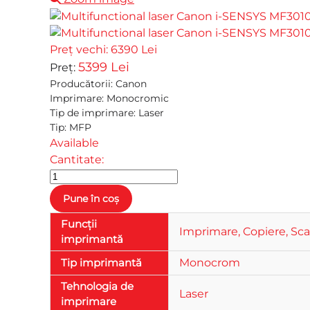
Preț vechi:
6390 Lei
5399 Lei
Preț:
Producătorii
:
Canon
Imprimare
:
Monocromic
Tip de imprimare
:
Laser
Tip
:
MFP
Available
Cantitate:
Funcții
Imprimare, Copiere, Sc
imprimantă
Tip imprimantă
Monocrom
Tehnologia de
Laser
imprimare