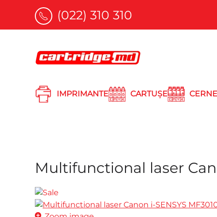
(022) 310 310
Skip to main content
IMPRIMANTE
CARTUȘE
CERNE
Multifunctional laser C
Zoom image