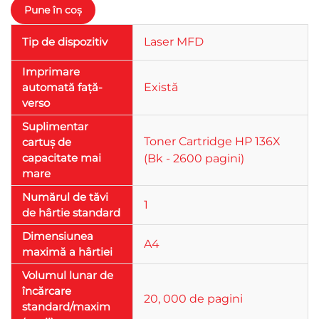
Tip de dispozitiv
Laser MFD
Imprimare
automată față-
Există
verso
Suplimentar
Toner Cartridge HP 136X
cartuș de
capacitate mai
(Bk - 2600 pagini)
mare
Numărul de tăvi
1
de hârtie standard
Dimensiunea
A4
maximă a hârtiei
Volumul lunar de
încărcare
20, 000 de pagini
standard/maxim