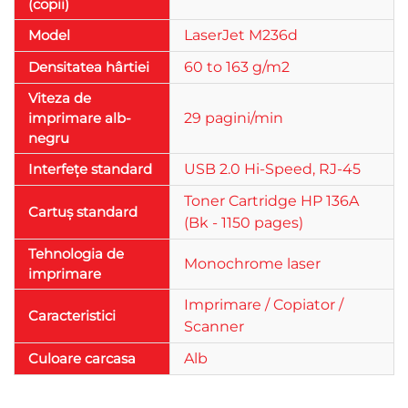
(copii)
Model
LaserJet M236d
Densitatea hârtiei
60 to 163 g/m2
Viteza de
imprimare alb-
29 pagini/min
negru
Interfețe standard
USB 2.0 Hi-Speed, RJ-45
Toner Cartridge HP 136A
Cartuș standard
(Bk - 1150 pages)
Tehnologia de
Monochrome laser
imprimare
Imprimare / Copiator /
Caracteristici
Scanner
Culoare carcasa
Alb