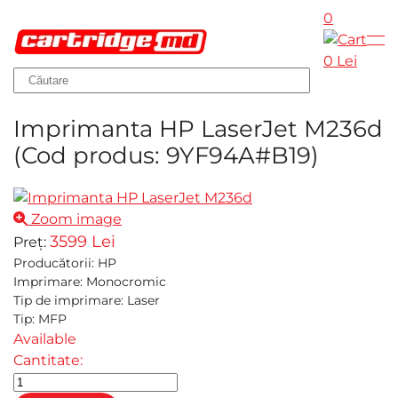
0
Skip to main content
0 Lei
Imprimanta HP LaserJet M236d
(Cod produs:
9YF94A#B19
)
Zoom image
3599 Lei
Preț:
Producătorii
:
HP
Imprimare
:
Monocromic
Tip de imprimare
:
Laser
Tip
:
MFP
Available
Cantitate: