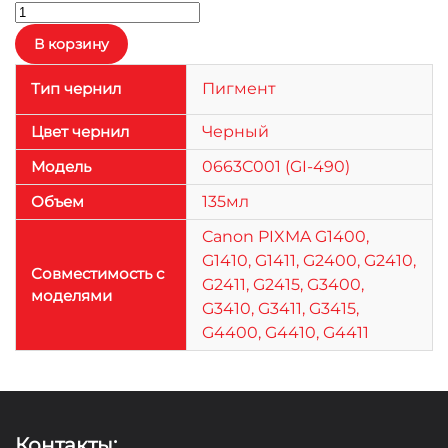
Тип чернил
Пигмент
Цвет чернил
Черный
Модель
0663C001 (GI-490)
Объем
135мл
Canon PIXMA G1400,
G1410, G1411, G2400, G2410,
Совместимость с
G2411, G2415, G3400,
моделями
G3410, G3411, G3415,
G4400, G4410, G4411
Контакты: