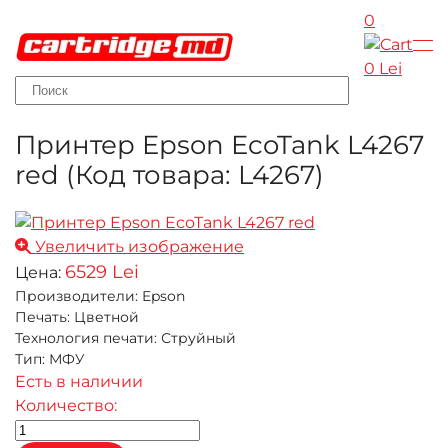
0
Skip to main content
0 Lei
Принтер Epson EcoTank L4267
red
(Код товара:
L4267
)
Увеличить изображение
6529 Lei
Цена:
Производители
:
Epson
Печать
:
Цветной
Технология печати
:
Струйный
Тип
:
МФУ
Есть в наличии
Количество: