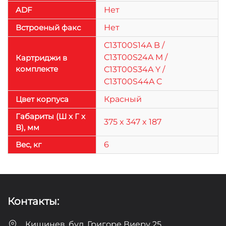
ADF
Нет
Встроеный факс
Нет
C13T00S14A B /
C13T00S24A M /
Картриджи в
комплекте
C13T00S34A Y /
C13T00S44A C
Цвет корпуса
Красный
Габариты (Ш x Г x
375 x 347 x 187
В), мм
Веc, кг
6
Контакты:
Кишинев, бул. Григоре Виеру 25