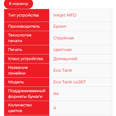
Тип устройства
Inkjet MFD
Производитель
Epson
Технология
Струйная
печати
Печать
Цветная
Класс устройства
Домашний
Название
Eco Tank
линейки
Модель
Eco Tank L4267
Поддреживаемый
A4
форматы бумаги
Количество
4
цветов