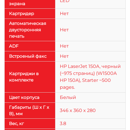
LED
экрана
Картридер
Нет
Автоматическая
двусторонняя
Нет
печать
ADF
Нет
Встроеный факс
Нет
HP LaserJet 150A, черный
(~975 страниц) (W1500A
Картриджи в
комплекте
HP 150A), Starter ~500
pages.
Цвет корпуса
Белый
Габариты (Ш x Г x
346 x 360 x 280
В), мм
Веc, кг
3.8