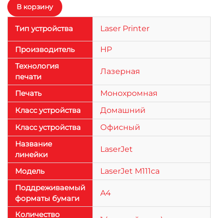
Тип устройства
Laser Printer
Производитель
HP
Технология
Лазерная
печати
Печать
Монохромная
Класс устройства
Домашний
Класс устройства
Офисный
Название
LaserJet
линейки
Модель
LaserJet M111ca
Поддреживаемый
A4
форматы бумаги
Количество