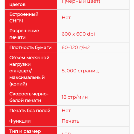
1 (черный цвет)
цветов
Встроенный
Нет
СНПЧ
Разрешение
600 x 600 dpi
печати
Плотность бумаги
60–120 г/м2
Объем месячной
нагрузки
стандарт/
8, 000 страниц
максимальный
(копий)
Скорость черно-
18 стр/мин
белой печати
Печать без полей
Нет
Функции
Печать
Тип и размер