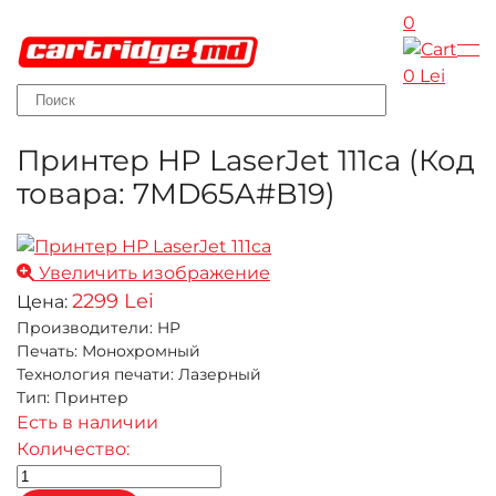
0
Skip to main content
0 Lei
Принтер HP LaserJet 111ca
(Код
товара:
7MD65A#B19
)
Увеличить изображение
2299 Lei
Цена:
Производители
:
HP
Печать
:
Монохромный
Технология печати
:
Лазерный
Тип
:
Принтер
Есть в наличии
Количество: