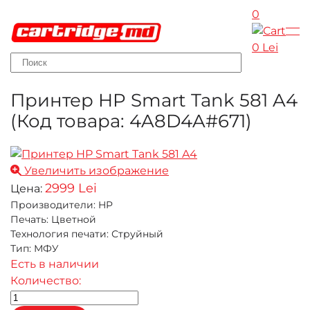
0
Skip to main content
0 Lei
Принтер HP Smart Tank 581 A4
(Код товара:
4A8D4A#671
)
Увеличить изображение
2999 Lei
Цена:
Производители
:
HP
Печать
:
Цветной
Технология печати
:
Струйный
Тип
:
МФУ
Есть в наличии
Количество: