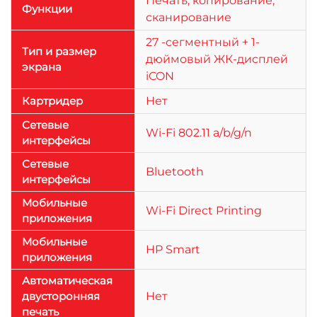
Печать, копирование,
Функции
сканирование
27 -сегментный + 1-
Тип и размер
дюймовый ЖК-дисплей
экрана
iCON
Картридер
Нет
Сетевые
Wi-Fi 802.11 a/b/g/n
интерфейсы
Сетевые
Bluetooth
интерфейсы
Мобильные
Wi-Fi Direct Printing
приложения
Мобильные
HP Smart
приложения
Автоматическая
двусторонняя
Нет
печать