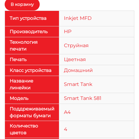
Тип устройства
Inkjet MFD
Производитель
HP
Технология
Струйная
печати
Печать
Цветная
Класс устройства
Домашний
Название
Smart Tank
линейки
Модель
Smart Tank 581
Поддреживаемый
A4
форматы бумаги
Количество
4
цветов