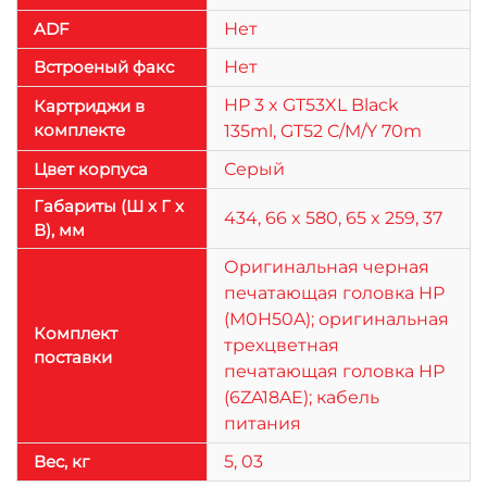
ADF
Нет
Встроеный факс
Нет
HP 3 x GT53XL Black
Картриджи в
комплекте
135ml, GT52 C/M/Y 70m
Цвет корпуса
Серый
Габариты (Ш x Г x
434, 66 x 580, 65 x 259, 37
В), мм
Оригинальная черная
печатающая головка HP
(M0H50A); оригинальная
Комплект
трехцветная
поставки
печатающая головка HP
(6ZA18AE); кабель
питания
Веc, кг
5, 03