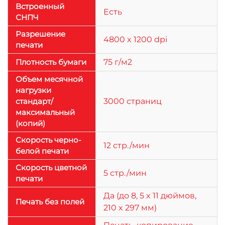
Встроенный
Есть
СНПЧ
Разрешение
4800 x 1200 dpi
печати
Плотность бумаги
75 г/м2
Объем месячной
нагрузки
стандарт/
3000 страниц
максимальный
(копий)
Скорость черно-
12 стр./мин
белой печати
Скорость цветной
5 стр./мин
печати
Да (до 8, 5 x 11 дюймов,
Печать без полей
210 x 297 мм)